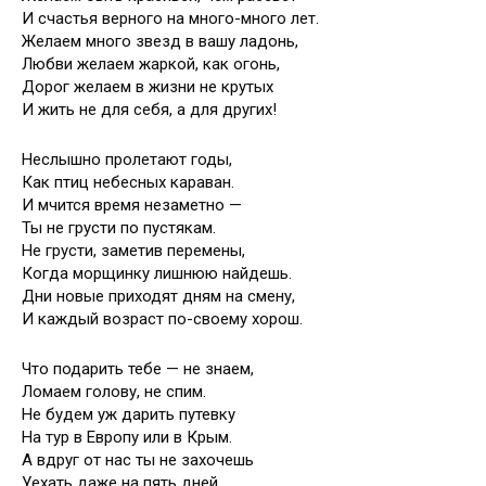
И счастья верного на много-много лет.
Желаем много звезд в вашу ладонь,
Любви желаем жаркой, как огонь,
Дорог желаем в жизни не крутых
И жить не для себя, а для других!
Неслышно пролетают годы,
Как птиц небесных караван.
И мчится время незаметно —
Ты не грусти по пустякам.
Не грусти, заметив перемены,
Когда морщинку лишнюю найдешь.
Дни новые приходят дням на смену,
И каждый возраст по-своему хорош.
Что подарить тебе — не знаем,
Ломаем голову, не спим.
Не будем уж дарить путевку
На тур в Европу или в Крым.
А вдруг от нас ты не захочешь
Уехать даже на пять дней,