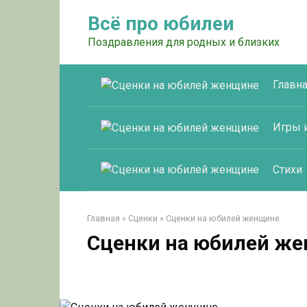
Перейти
Всё про юбилеи
к
контенту
Поздравления для родных и близких
Главн
Игры 
Стихи
Главная
»
Сценки
»
Сценки на юбилей женщине
Сценки на юбилей ж