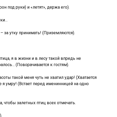
он под руки) и «летят», держа его).
тки…
 – за утку принимать! (Приземляются).
тица, я в жизни и в лесу такой впредь не
ралось… (Поворачивается к гостям).
расоты такой меня чуть не хватил удар! (Хватается
че я умру! (Встает перед именинницей на одно
а, чтобы залетных птиц всех отмечать.
).