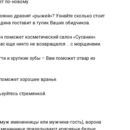
ет по-новому.
оянно дразнят «рыжей»? Узнайте сколько стоит
едина поставит в тупик Ваших обидчиков.
 поможет косметический салон «Сусанин».
нас еще никто не возвращался … с морщинами.
ти и хрупкие зубы – Вам поможет отвар из
поможет хорошее вранье.
ьзуйтесь стремянкой.
 (муж именинницы или мужчина-гость), ворона
. Имениннице приделывают красивые белые