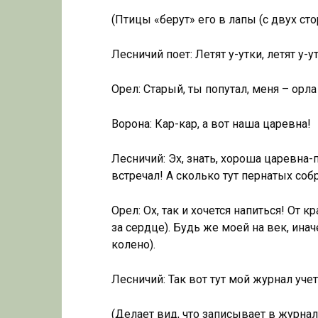
(Птицы «берут» его в лапы (с двух стор
Лесничий поет: Летят у-утки, летят у-у
Орел: Старый, ты попутал, меня – орла
Ворона: Кар-кар, а вот наша царевна!
Лесничий: Эх, знать, хороша царевна-п
встречал! А сколько тут пернатых соб
Орел: Ох, так и хочется напиться! От к
за сердце). Будь же моей на век, ина
колено).
Лесничий: Так вот тут мой журнал учет
(Делает вид, что записывает в журнал