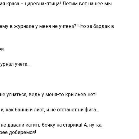
вая краса – царевна-птица! Летим вот на нее мы
чему в журнале у меня не учтена? Что за бардак в
и.
журнал учета…
 не угнаться, ведь у меня-то крыльев нет!
й, как банный лист, и не отстанет ни фига…
не давали катить бочку на старика! А, ну-ка,
трее доберемся!