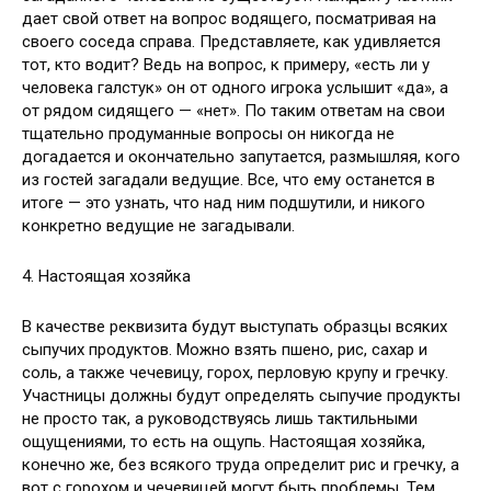
дает свой ответ на вопрос водящего, посматривая на
своего соседа справа. Представляете, как удивляется
тот, кто водит? Ведь на вопрос, к примеру, «есть ли у
человека галстук» он от одного игрока услышит «да», а
от рядом сидящего — «нет». По таким ответам на свои
тщательно продуманные вопросы он никогда не
догадается и окончательно запутается, размышляя, кого
из гостей загадали ведущие. Все, что ему останется в
итоге — это узнать, что над ним подшутили, и никого
конкретно ведущие не загадывали.
4. Настоящая хозяйка
В качестве реквизита будут выступать образцы всяких
сыпучих продуктов. Можно взять пшено, рис, сахар и
соль, а также чечевицу, горох, перловую крупу и гречку.
Участницы должны будут определять сыпучие продукты
не просто так, а руководствуясь лишь тактильными
ощущениями, то есть на ощупь. Настоящая хозяйка,
конечно же, без всякого труда определит рис и гречку, а
вот с горохом и чечевицей могут быть проблемы. Тем