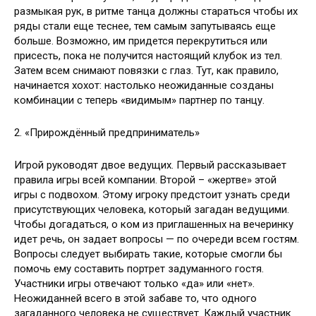
размыкая рук, в ритме танца должны стараться чтобы их
ряды стали еще теснее, тем самым запутываясь еще
больше. Возможно, им придется перекрутиться или
присесть, пока не получится настоящий клубок из тел.
Затем всем снимают повязки с глаз. Тут, как правило,
начинается хохот: настолько неожиданные созданы
комбинации с теперь «видимым» партнер по танцу.
2. «Прирождённый предприниматель»
Игрой руководят двое ведущих. Первый рассказывает
правила игры всей компании. Второй – «жертве» этой
игры с подвохом. Этому игроку предстоит узнать среди
присутствующих человека, который загадан ведущими.
Чтобы догадаться, о ком из приглашенных на вечеринку
идет речь, он задает вопросы — по очереди всем гостям.
Вопросы следует выбирать такие, которые смогли бы
помочь ему составить портрет задуманного гостя.
Участники игры отвечают только «да» или «нет».
Неожиданней всего в этой забаве то, что одного
загаданного человека не существует. Каждый участник