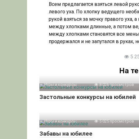
Всем предлагается взяться левой руко
левого уха. По хлопку ведущего необ
рукой взяться за мочку правого уха, а
между хлопками длинные, а потом ве
между хлопками становятся все мень
продержался и не запутался в руках, н
5 2
На т
Игры и конкурсы
8 026 просмотров
Застольные конкурсы на юбилей
Игры и конкурсы
5 025 просмотров
Забавы на юбилее