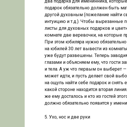
два подарка для именинника, которые
подарок обязательно должен быть мате
другой духовным (пожелание найти сво
интуицию и т.д.). Чтобы вырезанные п
листы для духовных подарков и цветн
комнате две веревочки, на которые 
При этом юбиляра нужно обязательно 
на юбилей 30 лет вывести из комнаты
уже будут развешены. Теперь завод
глазами и объясняем ему, что гости з
и тела. А уж что первым он выберет —
может идти, и пусть делает свой выб
на ощупь найти себе подарок и снять 
какой стороне находится вторая линия
же ему досталось и кто из гостей это
должно обязательно появится у имен
5. Ухо, нос и две руки