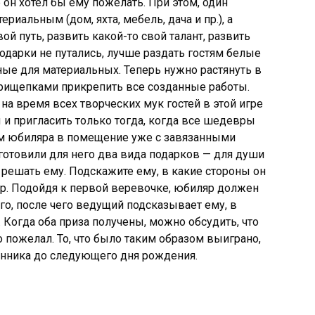
 он хотел бы ему пожелать. При этом, один
риальным (дом, яхта, мебель, дача и пр.), а
й путь, развить какой-то свой талант, развить
одарки не путались, лучше раздать гостям белые
ые для материальных. Теперь нужно растянуть в
прищепками прикрепить все созданные работы.
на время всех творческих мук гостей в этой игре
 и пригласить только тогда, когда все шедевры
им юбиляра в помещение уже с завязанными
аготовили для него два вида подарков — для души
 решать ему. Подскажите ему, в какие стороны он
ор. Подойдя к первой веревочке, юбиляр должен
его, после чего ведущий подсказывает ему, в
. Когда оба приза получены, можно обсудить, что
го пожелал. То, что было таким образом выиграно,
инника до следующего дня рождения.