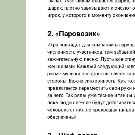
глазах. Участникам выдается шарик, 
шарик, плотно завязывают и рисуют о
игрок, у которого к моменту окончан
2. «Паровозик»
Игра подойдет для компании в пару 
численность участников, тем забавне
зажигательную песню. Пусть все стан
женщинами. Каждый следующий челове
ритме музыки все должны начать танц
стороны. Важна синхронность. Как то
предлагается переместить свои руки н
за него. Так ряды уже теснее и танцы
пока люди еле-еле будут дотягиваться
человека от них, не прекращая танцева
обеспечены!