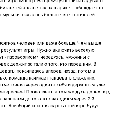
нить и фломастер. На время участники надувают
битателей «планеты» на шарике. Побеждает тот
ия музыки оказалось больше всего жителей.
десятков человек или даже больше. Чем выше
й результат игры. Нужно включить веселую
ут «паровозиком», чередуясь, мужчины с
к держит за талию того, кто перед ним. В
евать, покачиваясь вперед-назад, потом в
лько команда начинает танцевать слаженно,
а человека через один от себя и держаться уже
 интереснее! Продолжать в том же духе до тех пор,
 пальцами до того, кто находится через 2-3
ть. Всеобщий хохот и азарт в этой игре будут