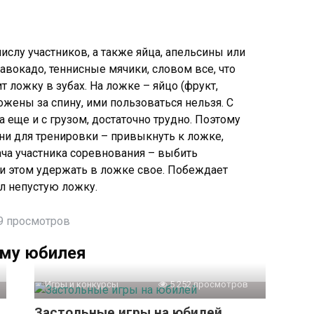
слу участников, а также яйца, апельсины или
авокадо, теннисные мячики, словом все, что
т ложку в зубах. На ложке – яйцо (фрукт,
ожены за спину, ими пользоваться нельзя. С
 еще и с грузом, достаточно трудно. Поэтому
ни для тренировки – привыкнуть к ложке,
ача участника соревнования – выбить
и этом удержать в ложке свое. Побеждает
л непустую ложку.
9 просмотров
ему юбилея
Игры и конкурсы
5 252 просмотров
Застольные игры на юбилей