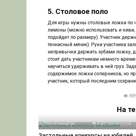
5. Столовое поло
Для игры нужны столовые ложки по чи
лимоны (можно использовать и киви, 
подойдет по размеру). Участник держи
теннисный мячик). Руки участника зал
непривычки держать зубами ложку, да
стоит дать участникам немного време
научиться удерживать в ней груз. Зад
содержимое ложки соперников, но пр
участник, который последним сохрани
88
На т
Игры и конкурсы
8 022 просмотров
Застольные конкурсы на юбилей