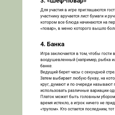
3. «Шеф-повар»
Для участия в игре приглашаются гос
участнику вручается лист бумаги и руч
котором все блюда начинаются на пе
«повар», в меню которого вышло бо
4. Банка
Игра заключается в том, чтобы гости
воодушевленный (например, рыбка или
банке.
Ведущий берет часы с секундной стре
Затем выбирает любую букву, на кото
круг, думают и по очереди называют 
использовать различные вариации одно
Платок может быть головным убором,
время истекло, а игрок ничего не при
«трупом». Кто остается последним, то