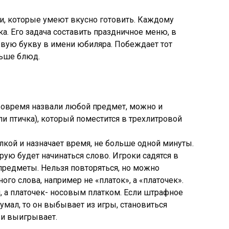
ти, которые умеют вкусно готовить. Каждому
ка. Его задача составить праздничное меню, в
рвую букву в имени юбиляра. Побеждает тот
льше блюд.
 вовремя назвали любой предмет, можно и
 птичка), который поместится в трехлитровой
лкой и назначает время, не больше одной минуты.
рую будет начинаться слово. Игроки садятся в
предметы. Нельзя повторяться, но можно
го слова, например не «платок», а «платочек».
 а платочек- носовым платком. Если штрафное
думал, то он выбывает из игры, становиться
т и выигрывает.