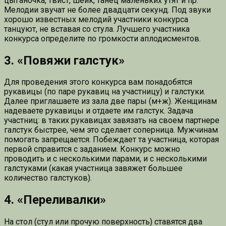
цыганочка, твист, шейк, танец маленьких утят и пр.
Мелодии звучат не более двадцати секунд. Под звуки
хорошо известных мелодий участники конкурса
танцуют, не вставая со стула. Лучшего участника
конкурса определите по громкости аплодисментов.
3. «Повяжи галстук»
Для проведения этого конкурса вам понадобятся
рукавицы (по паре рукавиц на участницу) и галстуки.
Далее приглашаете из зала две пары (м+ж). Женщинам
надеваете рукавицы и отдаете им галстук. Задача
участниц: в таких рукавицах завязать на своем партнере
галстук быстрее, чем это сделает соперница. Мужчинам
помогать запрещается. Побеждает та участница, которая
первой справится с заданием. Конкурс можно
проводить и с несколькими парами, и с несколькими
галстуками (какая участница завяжет большее
количество галстуков).
4. «Переливалки»
На стол (стул или прочую поверхность) ставятся два